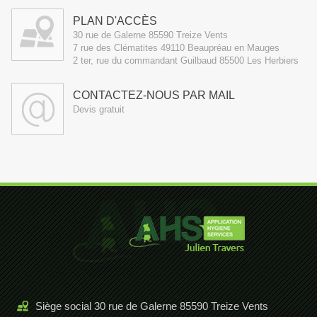
PLAN D'ACCÈS
30 rue de Galerne 85590 Treize Vents
7 rue des Clématites 49110 Beaupréau en Mauges
2 ter, rue du commandant Guilbaud 85500 Les Herbiers
CONTACTEZ-NOUS PAR MAIL
Devis gratuit
Siège social 30 rue de Galerne 85590 Treize Vents